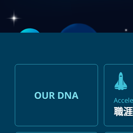
OUR DNA
Accele
職涯