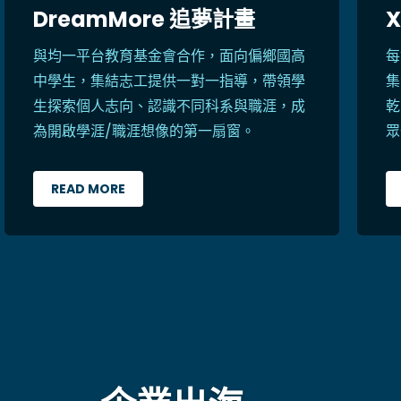
DreamMore 追夢計畫
X
與均一平台教育基金會合作，面向偏鄉國高
每
中學生，集結志工提供一對一指導，帶領學
集
生探索個人志向、認識不同科系與職涯，成
乾
為開啟學涯/職涯想像的第一扇窗。
眾
READ MORE
－ 企業出海 －