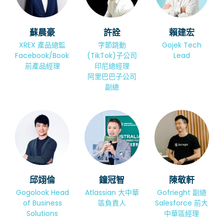
蘇晨豪
許詮
賴建宏
XREX 產品總監
字節跳動
Gojek Tech
Facebook/Booking.com
(TikTok)子公司
Lead
前產品經理
印尼總經理
阿里巴巴子公司
副總
邱翊倫
鐘冠智
陳敬軒
Gogolook Head
Atlassian 大中華
Gofrieght 副總
of Business
區負責人
Salesforce 前大
Solutions
中華區經理