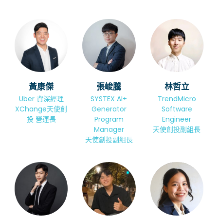
黃康傑
張峻騰
林哲立
Uber 資深經理
SYSTEX AI+
TrendMicro
XChange天使創
Generator
Software
投 營運長
Program
Engineer
Manager
天使創投副組長
天使創投副組長