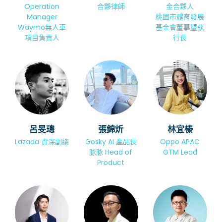
Operation
合夥律師
金合夥人
Manager
桃園市體育發展
Waymo無人車
基金會董事暨執
項目負責人
行長​​
呂旻璁
張錦炘
林宜榛
Lazada 資深副總
Gosky AI 產品長
Oppo APAC
脉脉 Head of
GTM Lead
Product