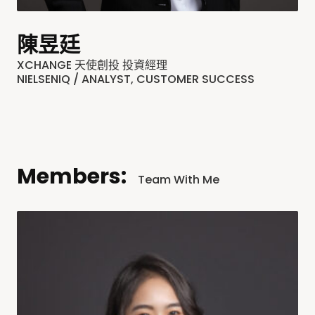
陳昱廷
XCHANGE 天使創投 投資經理
NIELSENIQ / ANALYST, CUSTOMER SUCCESS
Members:
Team With Me