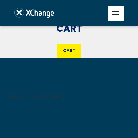
CART
CART
[woocommerce_cart]