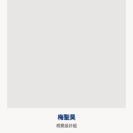
梅聖昊
視覺設計組