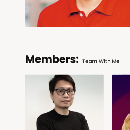
Members:
Team With Me