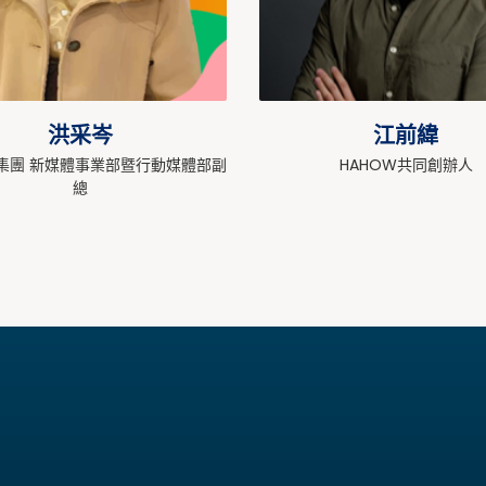
洪采岑
江前緯
集團 新媒體事業部暨行動媒體部副
HAHOW共同創辦人
總