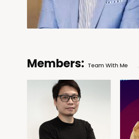
Members:
Team With Me