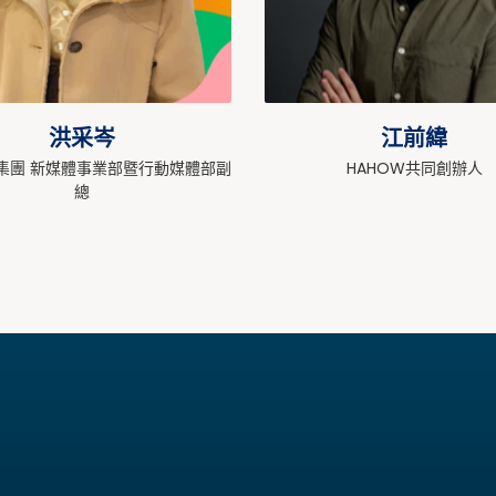
洪采岑
江前緯
集團 新媒體事業部暨行動媒體部副
HAHOW共同創辦人
總