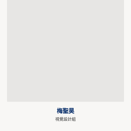
梅聖昊
視覺設計組