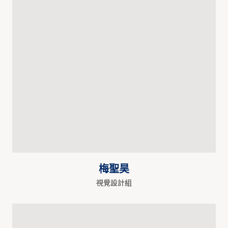
梅聖昊
視覺設計組