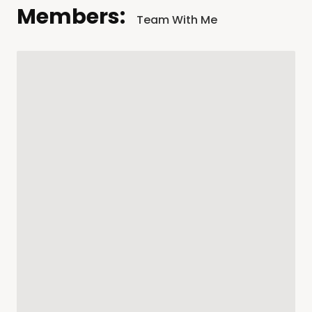
Members:
Team With Me