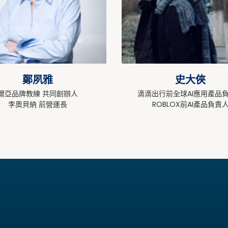
鄭夙雅
史大俠
爾亞品牌教練 共同創辦人
滴滴出行前全球AI應用產品
李奧貝納 前營運長
ROBLOX前AI產品負責