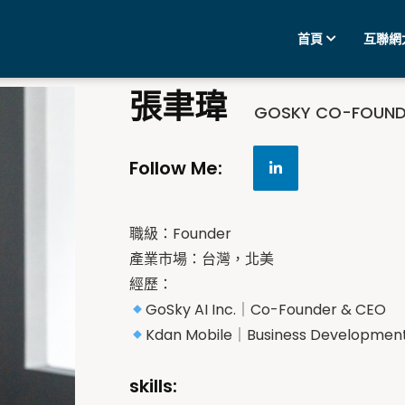
首頁
互聯網
張聿瑋
GOSKY CO-FOUND
Follow Me:
職級：Founder
產業市場：台灣，北美
經歷：
GoSky AI Inc.｜Co-Founder & CEO
Kdan Mobile｜Business Developmen
skills: