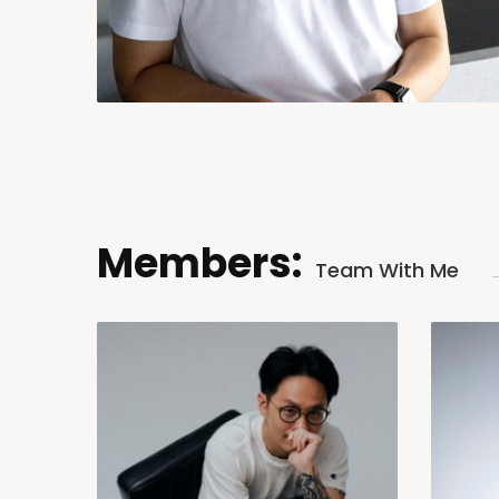
Members:
Team With Me