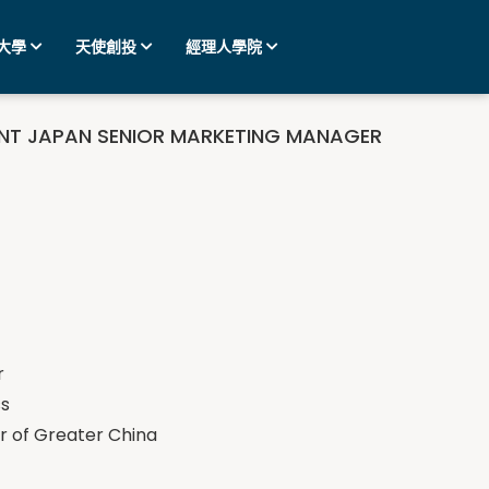
大學
天使創投
經理人學院
NT JAPAN SENIOR MARKETING MANAGER
r
ss
f Greater China