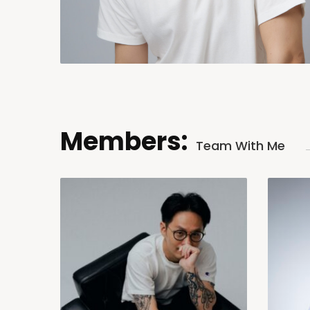
Members:
Team With Me