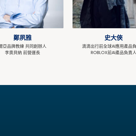
鄭夙雅
史大俠
爾亞品牌教練 共同創辦人
滴滴出行前全球AI應用產品
李奧貝納 前營運長
ROBLOX前AI產品負責