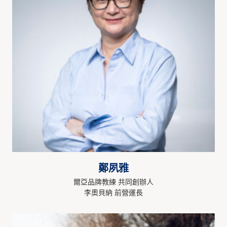
鄭夙雅
爾亞品牌教練 共同創辦人
李奧貝納 前營運長