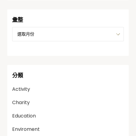
彙整
分類
Activity
Charity
Education
Enviroment