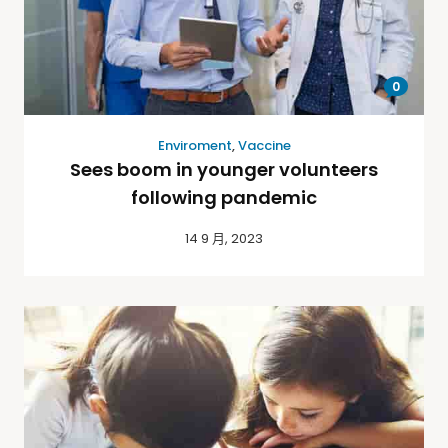
0
Enviroment
,
Vaccine
Sees boom in younger volunteers
following pandemic
14 9 月, 2023