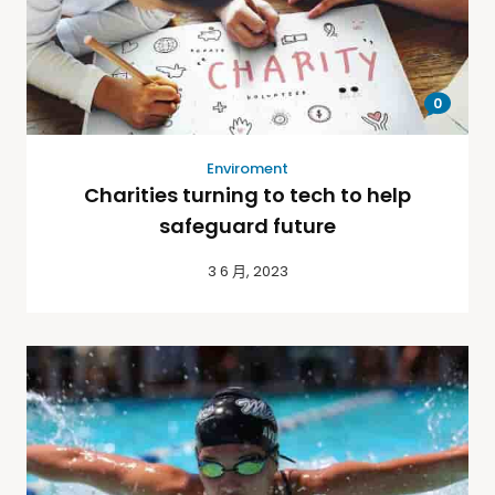
0
Enviroment
Charities turning to tech to help
safeguard future
3 6 月, 2023