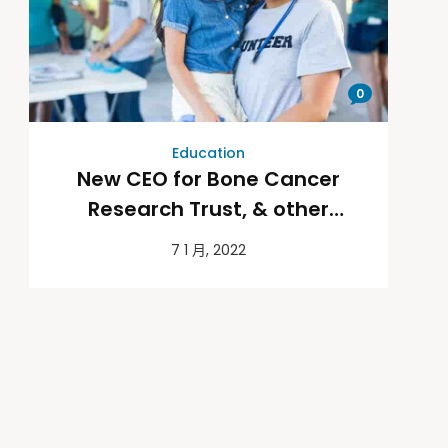
0
Education
New CEO for Bone Cancer
Research Trust, & other
movers
7 1 月, 2022