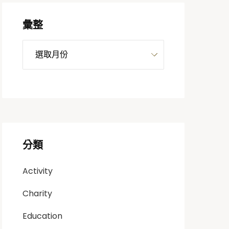
彙整
分類
Activity
Charity
Education