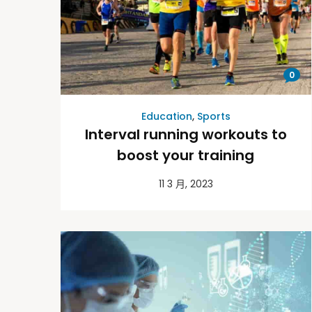
0
Education
,
Sports
Interval running workouts to
boost your training
11 3 月, 2023