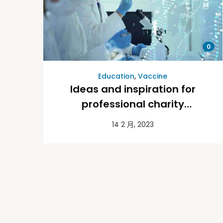
0
Education
,
Vaccine
Ideas and inspiration for
professional charity
fundraisers
14 2 月, 2023