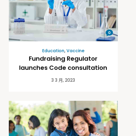
0
Education
,
Vaccine
Fundraising Regulator
launches Code consultation
3 3 月, 2023