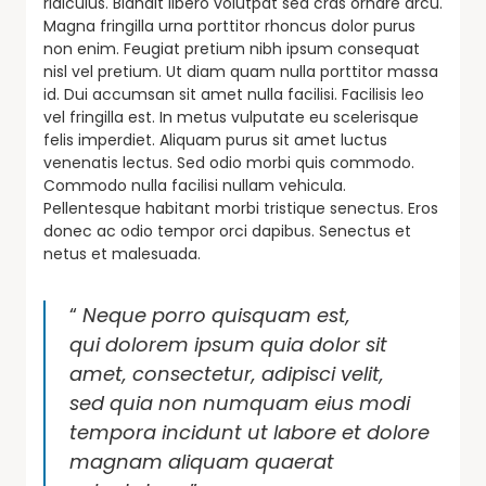
ridiculus. Blandit libero volutpat sed cras ornare arcu.
Magna fringilla urna porttitor rhoncus dolor purus
non enim. Feugiat pretium nibh ipsum consequat
nisl vel pretium. Ut diam quam nulla porttitor massa
id. Dui accumsan sit amet nulla facilisi. Facilisis leo
vel fringilla est. In metus vulputate eu scelerisque
felis imperdiet. Aliquam purus sit amet luctus
venenatis lectus. Sed odio morbi quis commodo.
Commodo nulla facilisi nullam vehicula.
Pellentesque habitant morbi tristique senectus. Eros
donec ac odio tempor orci dapibus. Senectus et
netus et malesuada.
“
Neque porro quisquam est,
qui dolorem ipsum quia dolor sit
amet, consectetur, adipisci velit,
sed quia non numquam eius modi
tempora incidunt ut labore et dolore
magnam aliquam quaerat