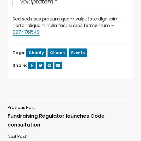
voluptatem
”
Sed sed risus pretium quam vulputate dignissim.
Tortor aliquam nulla facilisi cras fermentum –
0974761549
Tags:
Charity
Church
Events
Share:
Previous Post
Fundraising Regulator launches Code
consultation
Next Post