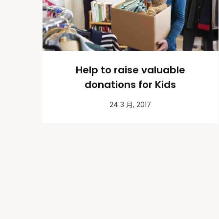
Help to raise valuable
donations for Kids
24 3 月, 2017