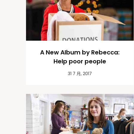
A New Album by Rebecca:
Help poor people
31 7 月, 2017