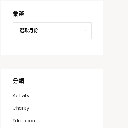
彙整
分類
Activity
Charity
Education