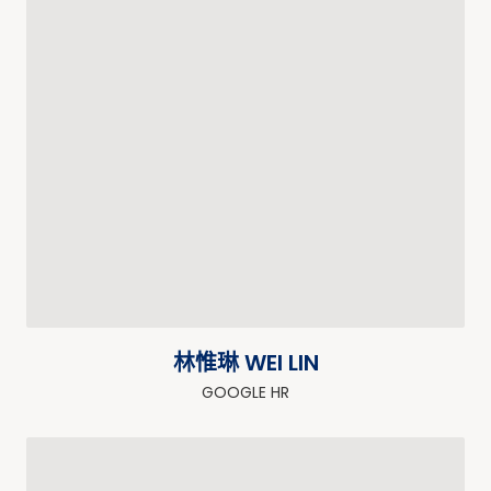
林惟琳 WEI LIN
GOOGLE HR