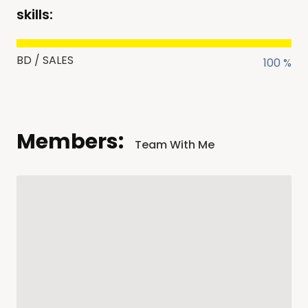
skills:
BD / SALES
100 %
Members:
Team With Me