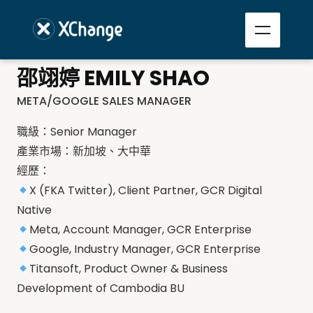
邵翊婷 EMILY SHAO
META/GOOGLE SALES MANAGER
職級：Senior Manager
產業市場：新加坡、大中華
經歷：
X (FKA Twitter), Client Partner, GCR Digital
Native
Meta, Account Manager, GCR Enterprise
Google, Industry Manager, GCR Enterprise
Titansoft, Product Owner & Business
Development of Cambodia BU