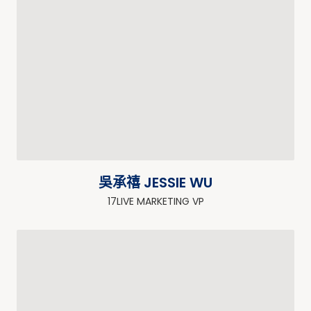
吳承禧 JESSIE WU
17LIVE MARKETING VP