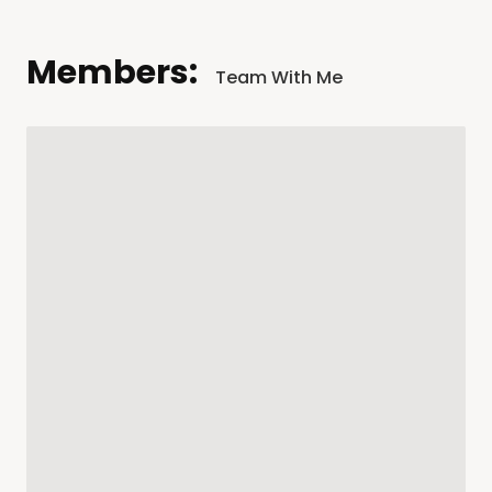
Members:
Team With Me