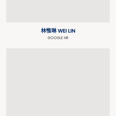
林惟琳 WEI LIN
GOOGLE HR