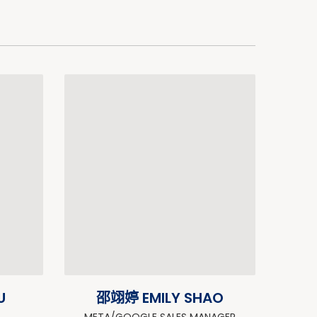
U
邵翊婷 EMILY SHAO
META/GOOGLE SALES MANAGER