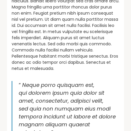
ridiculus. Blandit libero volutpat sed cras ornare arcu.
Magna fringilla urna porttitor rhoncus dolor purus
non enim. Feugiat pretium nibh ipsum consequat
nisl vel pretium. Ut diam quam nulla porttitor massa
id. Dui accumsan sit amet nulla facilisi. Facilisis leo
vel fringilla est. In metus vulputate eu scelerisque
felis imperdiet. Aliquam purus sit amet luctus
venenatis lectus. Sed odio morbi quis commodo.
Commodo nulla facilisi nullam vehicula.
Pellentesque habitant morbi tristique senectus. Eros
donec ac odio tempor orci dapibus. Senectus et
netus et malesuada.
“
Neque porro quisquam est,
qui dolorem ipsum quia dolor sit
amet, consectetur, adipisci velit,
sed quia non numquam eius modi
tempora incidunt ut labore et dolore
magnam aliquam quaerat